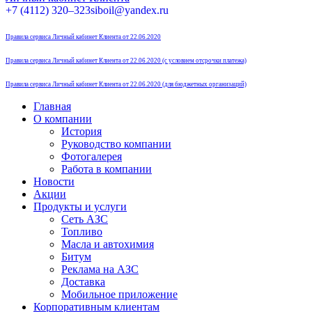
Страница
Страница
Страница
Страница
+7 (4112) 320–323
siboil@yandex.ru
Instagram
Telegram
Вконтакте
Одноклассники
открывается
открывается
открывается
открывается
Правила сервиса Личный кабинет Клиента от 22.06.2020
в
в
в
в
новом
новом
новом
новом
Правила сервиса Личный кабинет Клиента от 22.06.2020 (с условием отсрочки платежа)
окне
окне
окне
окне
Правила сервиса Личный кабинет Клиента от 22.06.2020 (для бюджетных организаций)
Главная
О компании
История
Руководство компании
Фотогалерея
Работа в компании
Новости
Акции
Продукты и услуги
Сеть АЗС
Топливо
Масла и автохимия
Битум
Реклама на АЗС
Доставка
Мобильное приложение
Корпоративным клиентам