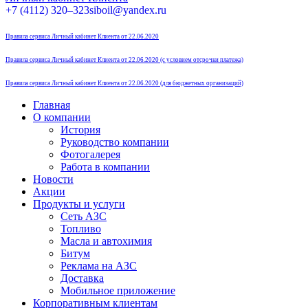
Страница
Страница
Страница
Страница
+7 (4112) 320–323
siboil@yandex.ru
Instagram
Telegram
Вконтакте
Одноклассники
открывается
открывается
открывается
открывается
Правила сервиса Личный кабинет Клиента от 22.06.2020
в
в
в
в
новом
новом
новом
новом
Правила сервиса Личный кабинет Клиента от 22.06.2020 (с условием отсрочки платежа)
окне
окне
окне
окне
Правила сервиса Личный кабинет Клиента от 22.06.2020 (для бюджетных организаций)
Главная
О компании
История
Руководство компании
Фотогалерея
Работа в компании
Новости
Акции
Продукты и услуги
Сеть АЗС
Топливо
Масла и автохимия
Битум
Реклама на АЗС
Доставка
Мобильное приложение
Корпоративным клиентам