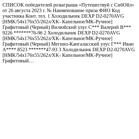
СПИСОК победителей розыгрыша «Путешествуй с СибОйл»
от 26 августа 2023 г. № Наименование приза ФИО Код
участника Конт. тел. 1 Холодильник DEXP D2-0270AVG
[HMK/54x176x55/262л/XK- Капельное/MK-Ручное]
Графитовый (Черный) Вилюйский улус С*** Валерий В***
9226 *******76-96 2 Холодильник DEXP D2-0270AVG
[HMK/54x176x55/262л/XK- Капельное/MK-Ручное]
Графитовый (Черный) Мегино-Кангаласский улус Г*** Иван
А**** 8523 *******47-93 3 Холодильник DEXP D2-0270AVG
[HMK/54x176x55/262л/XK- Капельное/MK-Ручное]
Графитовый…