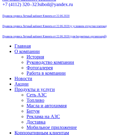
Страница
Страница
Страница
Страница
+7 (4112) 320–323
siboil@yandex.ru
Instagram
Telegram
Вконтакте
Одноклассники
открывается
открывается
открывается
открывается
Правила сервиса Личный кабинет Клиента от 22.06.2020
в
в
в
в
новом
новом
новом
новом
Правила сервиса Личный кабинет Клиента от 22.06.2020 (с условием отсрочки платежа)
окне
окне
окне
окне
Правила сервиса Личный кабинет Клиента от 22.06.2020 (для бюджетных организаций)
Главная
О компании
История
Руководство компании
Фотогалерея
Работа в компании
Новости
Акции
Продукты и услуги
Сеть АЗС
Топливо
Масла и автохимия
Битум
Реклама на АЗС
Доставка
Мобильное приложение
Корпоративным клиентам