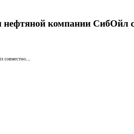
я нефтяной компании СибОйл 
йл совместно…