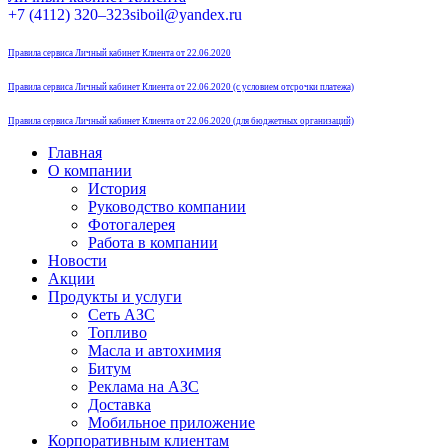
Страница
Страница
Страница
Страница
+7 (4112) 320–323
siboil@yandex.ru
Instagram
Telegram
Вконтакте
Одноклассники
открывается
открывается
открывается
открывается
Правила сервиса Личный кабинет Клиента от 22.06.2020
в
в
в
в
новом
новом
новом
новом
Правила сервиса Личный кабинет Клиента от 22.06.2020 (с условием отсрочки платежа)
окне
окне
окне
окне
Правила сервиса Личный кабинет Клиента от 22.06.2020 (для бюджетных организаций)
Главная
О компании
История
Руководство компании
Фотогалерея
Работа в компании
Новости
Акции
Продукты и услуги
Сеть АЗС
Топливо
Масла и автохимия
Битум
Реклама на АЗС
Доставка
Мобильное приложение
Корпоративным клиентам